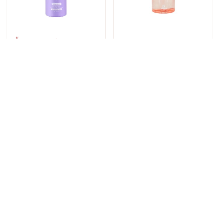
น้ำตบ/เอสเซนส์
ทำความสะอาดผิวหน้า
VIKKA SKINCARE ATTO
I-LIFE SOFT เจลล้างหน้าลด
LOTION น้ำตบหน้าใสหมอกุ้ง
สิว 2-in-1 เป็นทั้งคลีนซิ่งและ
ผลัดเซลล์ผิวอย่างอ่อนโยน รู
คลีนเซอร์ สูตรอ่อนโยน 50ml
฿590
฿190
฿890
฿390
ขุมขนกระชับ 100ml.
ลด 34%
ลด 50%