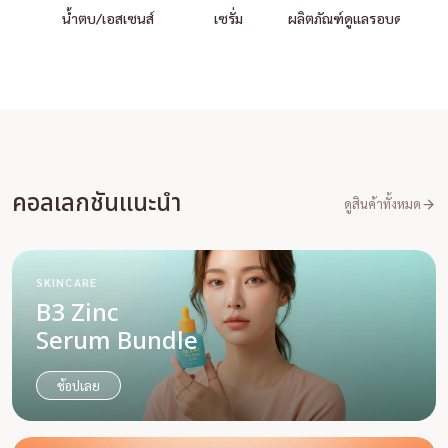
น้ำตบ/เอสเซนส์
เซรั่ม
ผลิตภัณฑ์ดูแลรอบดวงตา
ทำ
คอลเลกชันแนะนำ
ดูสินค้าทั้งหมด
SKINCARE
B3 Zinc
Serum Bundle
ช้อปเลย