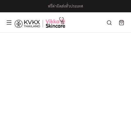
ฟรีค่าจัดส่งทั่วประเทศ
Pico
I-
Biotic
LIFE
Mushroom
SOFT
ฟื้นฟูผิวอย่างล้ำลึกด้วยพลังจาก
เจลล้างหน้า ลดสิว
ธรรมชาติ
เป็นทั้งคลีนซิ่ง
เพื่อความกระจ่างใสที่ยั่งยืนสำหรับ
และคลีนเซอร์ สูตร
คุณ
อ่อนโยน
ช้อปเลย
ช้อป
เลย
รายละเอียด